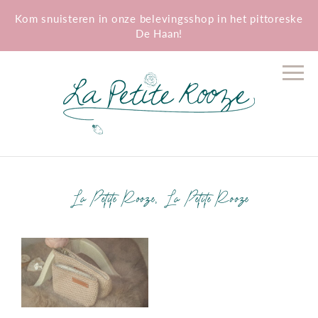
Kom snuisteren in onze belevingsshop in het pittoreske
De Haan!
La
Petite
Rooze
La Petite Rooze, La Petite Rooze