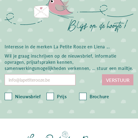
Interesse in de merken La Petite Rooze en Liena ...
Wil je graag inschrijven op de nieuwsbrief, informatie
opvragen, prijsafspraken kennen,
samenwerkingsmogelijkheden verkennen, ... stuur een mailtje.
Voer
VERSTUUR
je
e-
mailadres
Nieuwsbrief
Prijs
Brochure
in
La