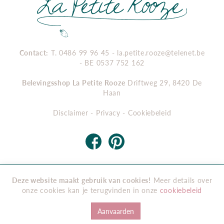
Petite
Rooze
Contact:
T. 0486 99 96 45 -
la.petite.rooze@telenet.be
- BE 0537 752 162
Belevingsshop La Petite Rooze
Driftweg 29, 8420 De
Haan
Disclaimer
-
Privacy
-
Cookiebeleid
Deze website maakt gebruik van cookies!
Meer details over
Copyright 2026 . Alle rechten voorbehouden -
Algemene
onze cookies kan je terugvinden in onze
cookiebeleid
voorwaarden
-
Privacy
Aanvaarden