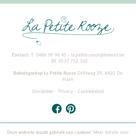
La
Petite
Rooze
Contact:
T. 0486 99 96 45 -
la.petite.rooze@telenet.be
- BE 0537 752 162
Belevingsshop La Petite Rooze
Driftweg 29, 8420 De
Haan
Disclaimer
-
Privacy
-
Cookiebeleid
Deze website maakt gebruik van cookies!
Meer details over
Copyright 2026 . Alle rechten voorbehouden -
Algemene