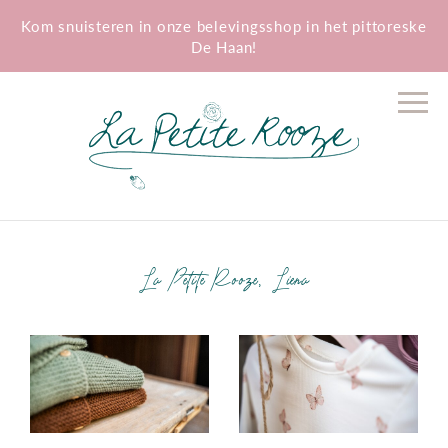
Kom snuisteren in onze belevingsshop in het pittoreske
De Haan!
La
Petite
Rooze
La Petite Rooze, Liena