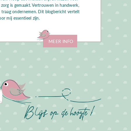
zorg is gemaakt. Vertrouwen in handwerk,
n traag ondernemen. Dit blogbericht vertelt
r mij essentieel zijn.
MEER INFO