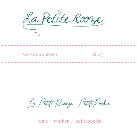
Verkooppunten
Blog
La Petite Rooze, PetitePookie
Home
merken
petitepookie