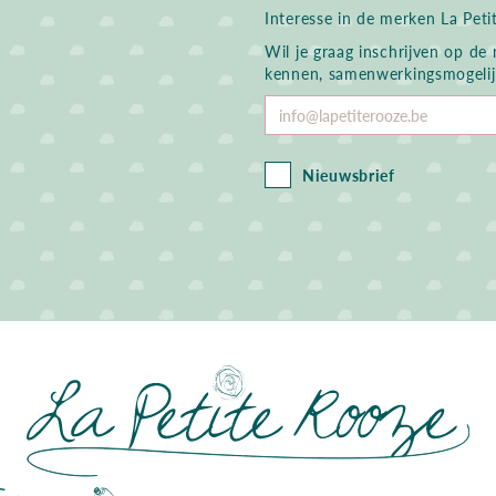
Interesse in de merken La Petit
Wil je graag inschrijven op de
kennen, samenwerkingsmogelijk
Voer
je
e-
mailadres
Nieuwsbrief
in