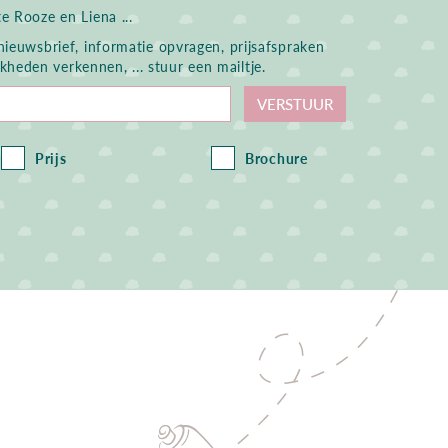
e Rooze en Liena ...
 nieuwsbrief, informatie opvragen, prijsafspraken
heden verkennen, ... stuur een mailtje.
VERSTUUR
Prijs
Brochure