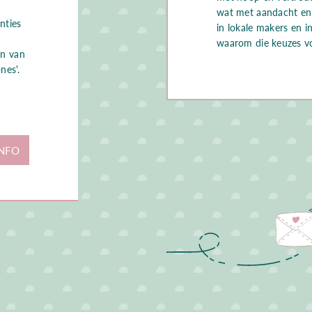
wat met aandacht en 
nties
in lokale makers en i
waarom die keuzes voo
en van
nes'.
NFO