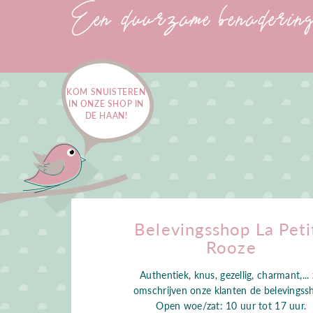
Een duurzame benadering 
KOM SNUISTEREN
IN ONZE SHOP IN
DE HAAN!
Belevingsshop La Peti
Rooze
Authentiek, knus, gezellig, charmant,...
omschrijven onze klanten de belevingss
Open woe/zat: 10 uur tot 17 uur.