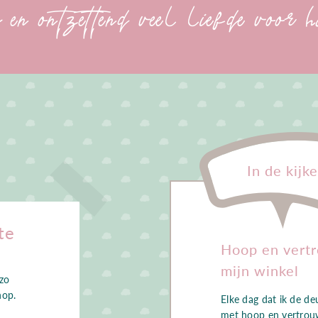
en ontzettend veel liefde voor 
In de kijke
te
Hoop en vert
mijn winkel
 zo
hop.
Elke dag dat ik de de
met hoop en vertrou