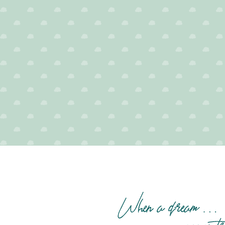
La
Petite
Rooze